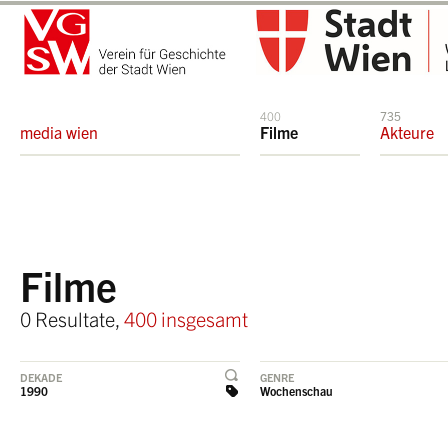
400
735
media wien
Filme
Akteure
Filme
0 Resultate,
400 insgesamt
DEKADE
GENRE
1990
Wochenschau