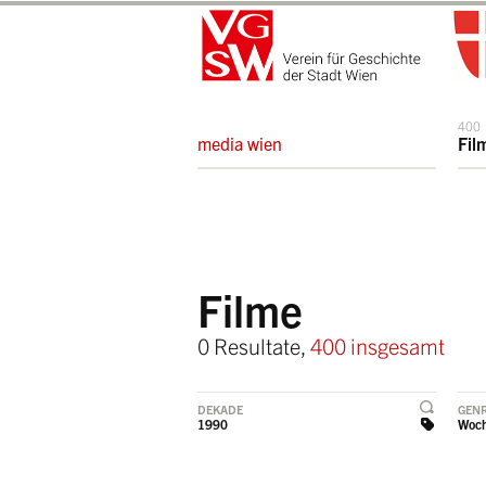
400
media wien
Fil
Filme
0 Resultate,
400 insgesamt
DEKADE
GEN
1990
Woc