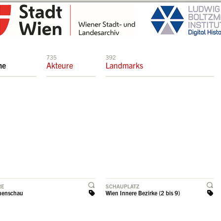
735
392
me
Akteure
Landmarks
RE
SCHAUPLATZ
henschau
Wien Innere Bezirke (2 bis 9)