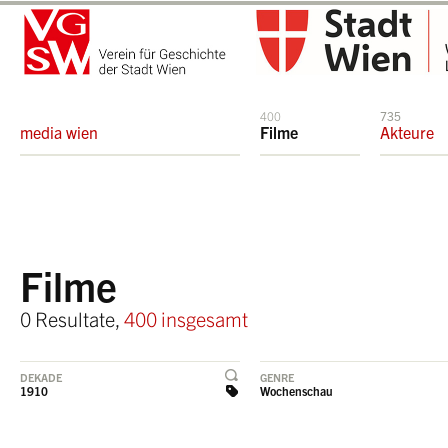
400
735
media wien
Filme
Akteure
Filme
0 Resultate,
400 insgesamt
DEKADE
GENRE
1910
Wochenschau