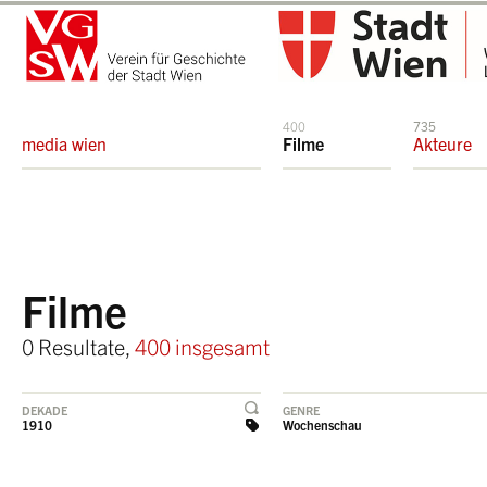
400
735
media wien
Filme
Akteure
Filme
0 Resultate,
400 insgesamt
DEKADE
GENRE
1910
Wochenschau