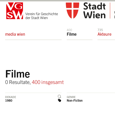
400
735
media wien
Filme
Akteure
Filme
0 Resultate,
400 insgesamt
DEKADE
GENRE
1980
Non-Fiction