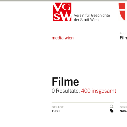
400
media wien
Fil
Filme
0 Resultate,
400 insgesamt
DEKADE
GEN
1980
Non-