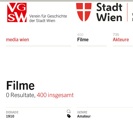
400
735
media wien
Filme
Akteure
Filme
0 Resultate,
400 insgesamt
DEKADE
GENRE
1910
Amateur