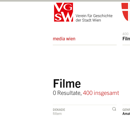
400
media wien
Fil
Filme
0 Resultate,
400 insgesamt
DEKADE
GEN
filtern
Amat