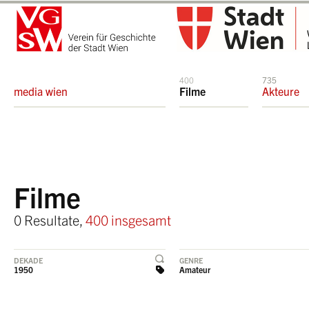
400
735
media wien
Filme
Akteure
Filme
0 Resultate,
400 insgesamt
DEKADE
GENRE
1950
Amateur