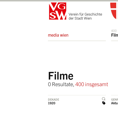
400
media wien
Fil
Filme
0 Resultate,
400 insgesamt
DEKADE
GEN
1920
Aktua