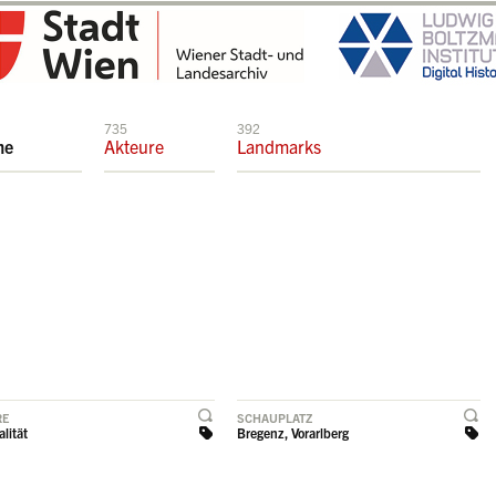
735
392
me
Akteure
Landmarks
RE
SCHAUPLATZ
lität
Bregenz, Vorarlberg