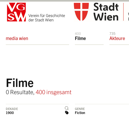
400
735
media wien
Filme
Akteure
Filme
0 Resultate,
400 insgesamt
DEKADE
GENRE
1900
Fiction