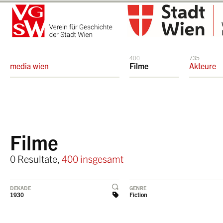
400
735
media wien
Filme
Akteure
Filme
0 Resultate,
400 insgesamt
DEKADE
GENRE
1930
Fiction