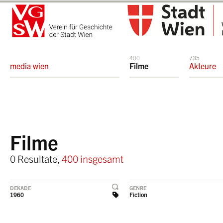
400
735
media wien
Filme
Akteure
Filme
0 Resultate,
400 insgesamt
DEKADE
GENRE
1960
Fiction