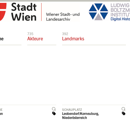
735
392
me
Akteure
Landmarks
RE
SCHAUPLATZ
on
Leobendorf/Korneuburg,
Niederösterreich