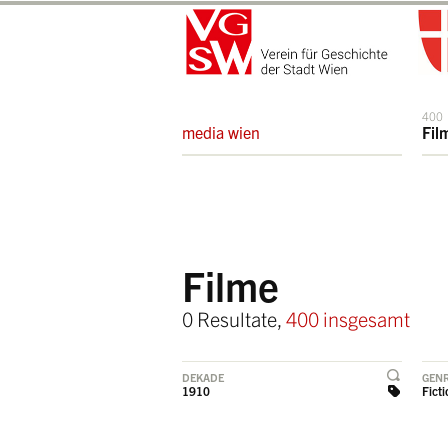
400
media wien
Fil
Filme
0 Resultate,
400 insgesamt
DEKADE
GEN
1910
Ficti