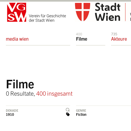
400
735
media wien
Filme
Akteure
Filme
0 Resultate,
400 insgesamt
DEKADE
GENRE
1910
Fiction