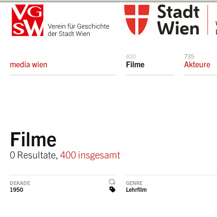
400
735
media wien
Filme
Akteure
Filme
0 Resultate,
400 insgesamt
DEKADE
GENRE
1950
Lehrfilm