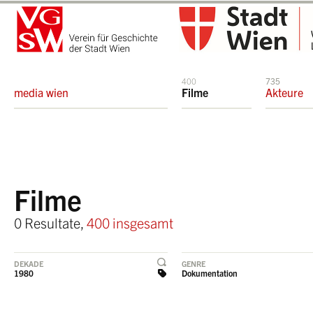
400
735
media wien
Filme
Akteure
Filme
0 Resultate,
400 insgesamt
DEKADE
GENRE
1980
Dokumentation