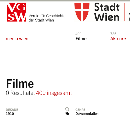
400
735
media wien
Filme
Akteure
Filme
0 Resultate,
400 insgesamt
DEKADE
GENRE
1910
Dokumentation