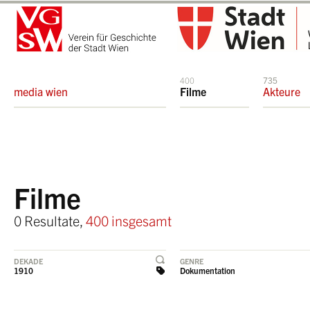
400
735
media wien
Filme
Akteure
Filme
0 Resultate,
400 insgesamt
DEKADE
GENRE
1910
Dokumentation