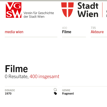
400
735
media wien
Filme
Akteure
Filme
0 Resultate,
400 insgesamt
DEKADE
GENRE
1970
Fragment