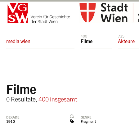
400
735
media wien
Filme
Akteure
Filme
0 Resultate,
400 insgesamt
DEKADE
GENRE
1910
Fragment