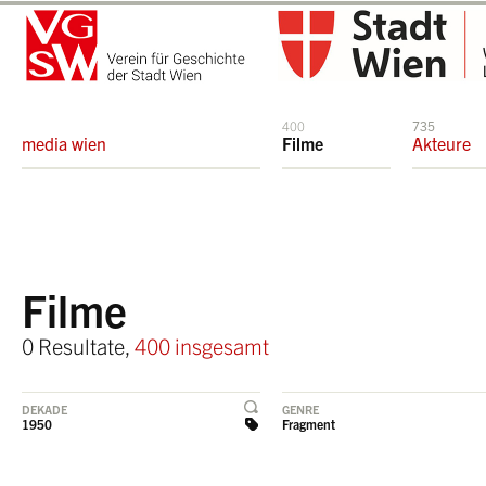
400
735
media wien
Filme
Akteure
Filme
0 Resultate,
400 insgesamt
DEKADE
GENRE
1950
Fragment