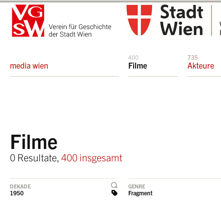
400
735
media wien
Filme
Akteure
Filme
0 Resultate,
400 insgesamt
DEKADE
GENRE
1950
Fragment