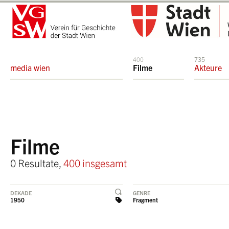
400
735
media wien
Filme
Akteure
Filme
0 Resultate,
400 insgesamt
DEKADE
GENRE
1950
Fragment