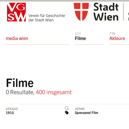
400
735
media wien
Filme
Akteure
Filme
0 Resultate,
400 insgesamt
DEKADE
GENRE
1910
Sponsored Film