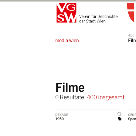
400
media wien
Fil
Filme
0 Resultate,
400 insgesamt
DEKADE
GEN
1950
Spon