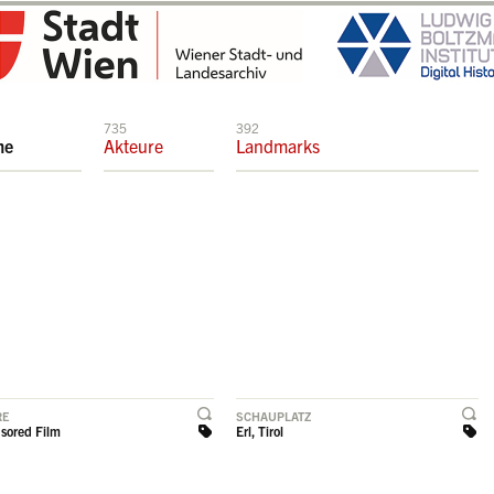
735
392
me
Akteure
Landmarks
RE
SCHAUPLATZ
sored Film
Erl, Tirol