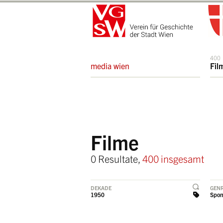
400
media wien
Fil
Filme
0 Resultate,
400 insgesamt
DEKADE
GEN
1950
Spon