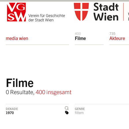
400
735
media wien
Filme
Akteure
Filme
0 Resultate,
400 insgesamt
DEKADE
GENRE
1970
filtern