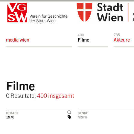
400
735
media wien
Filme
Akteure
Filme
0 Resultate,
400 insgesamt
DEKADE
GENRE
1970
filtern