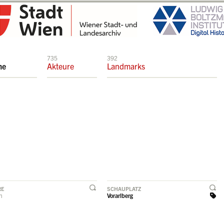
735
392
me
Akteure
Landmarks
RE
SCHAUPLATZ
rn
Vorarlberg