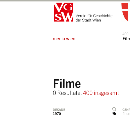
400
media wien
Fil
Filme
0 Resultate,
400 insgesamt
DEKADE
GEN
1970
filte