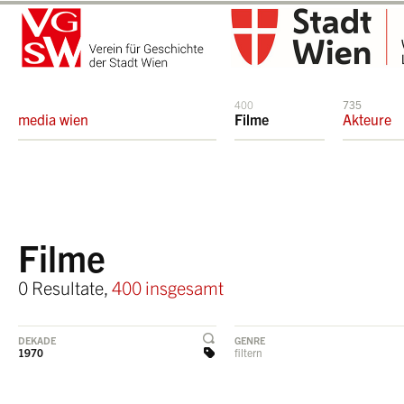
400
735
media wien
Filme
Akteure
Filme
0 Resultate,
400 insgesamt
DEKADE
GENRE
1970
filtern