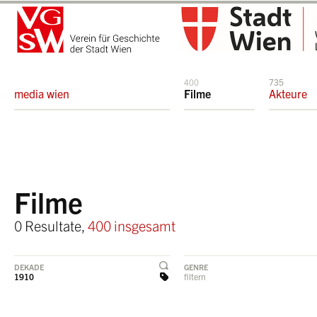
400
735
media wien
Filme
Akteure
Filme
0 Resultate,
400 insgesamt
DEKADE
GENRE
1910
filtern