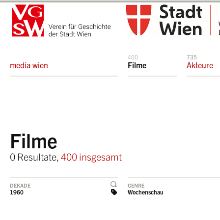
400
735
media wien
Filme
Akteure
Filme
0 Resultate,
400 insgesamt
DEKADE
GENRE
1960
Wochenschau