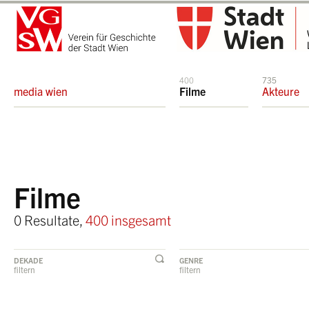
400
735
media wien
Filme
Akteure
Filme
0 Resultate,
400 insgesamt
DEKADE
GENRE
filtern
filtern