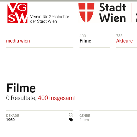
400
735
media wien
Filme
Akteure
Filme
0 Resultate,
400 insgesamt
DEKADE
GENRE
1960
filtern