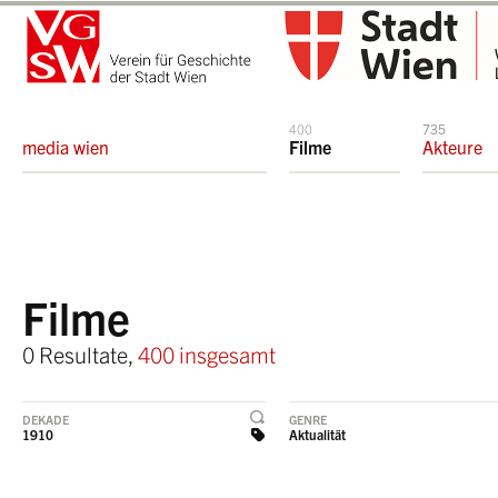
400
735
media wien
Filme
Akteure
Filme
0 Resultate,
400 insgesamt
DEKADE
GENRE
1910
Aktualität