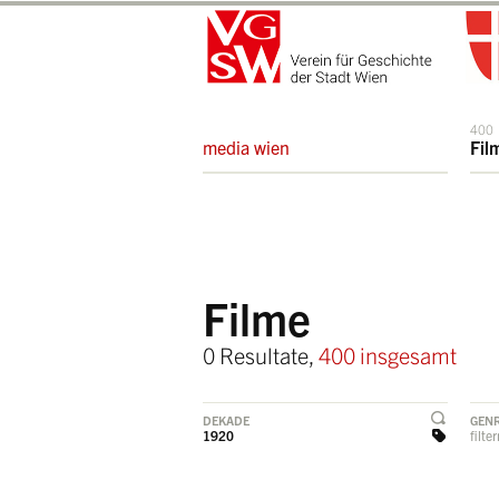
400
media wien
Fil
Filme
0 Resultate,
400 insgesamt
DEKADE
GEN
1920
filte