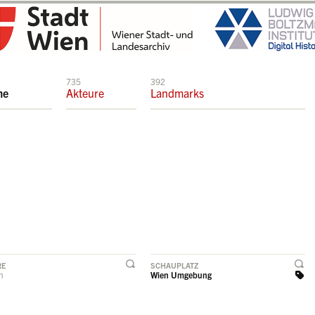
735
392
me
Akteure
Landmarks
RE
SCHAUPLATZ
rn
Wien Umgebung