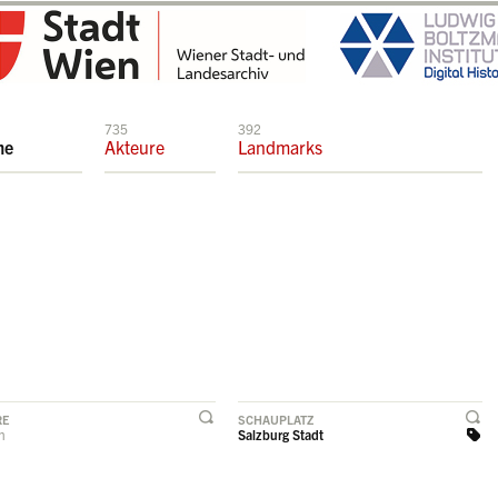
735
392
me
Akteure
Landmarks
RE
SCHAUPLATZ
rn
Salzburg Stadt