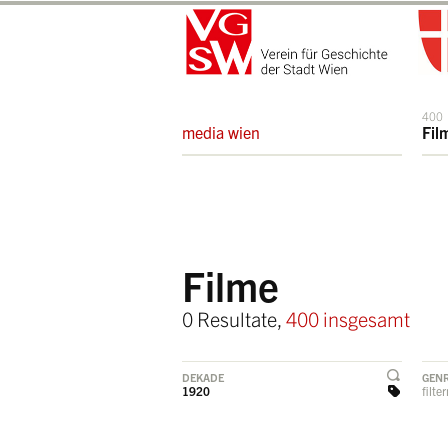
400
media wien
Fil
Filme
0 Resultate,
400 insgesamt
DEKADE
GEN
1920
filte