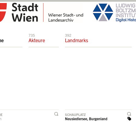
735
392
me
Akteure
Landmarks
RE
SCHAUPLATZ
rn
Neusiedlersee, Burgenland