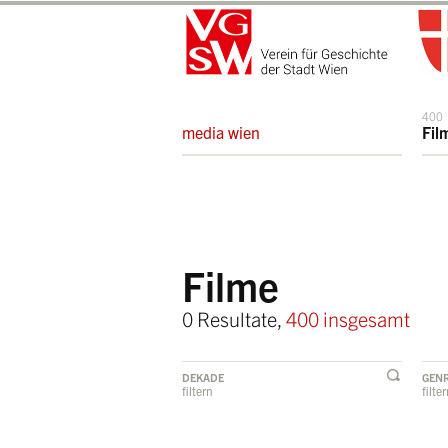
400
media wien
Fil
Filme
0 Resultate,
400 insgesamt
DEKADE
GEN
filtern
filte