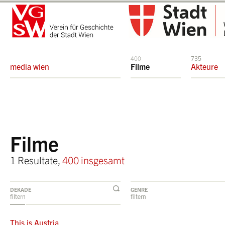
400
735
media wien
Filme
Akteure
Filme
1 Resultate,
400 insgesamt
DEKADE
GENRE
filtern
filtern
This is Austria