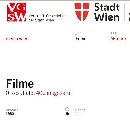
400
735
media wien
Filme
Akteure
Filme
0 Resultate,
400 insgesamt
DEKADE
GENRE
1980
filtern