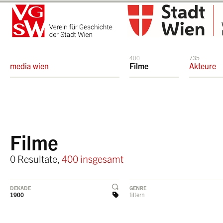
400
735
media wien
Filme
Akteure
Filme
0 Resultate,
400 insgesamt
DEKADE
GENRE
1900
filtern