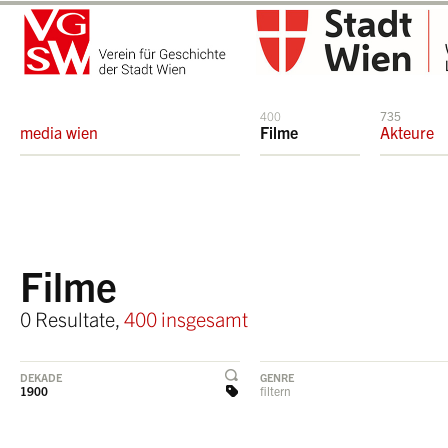
400
735
media wien
Filme
Akteure
Filme
0 Resultate,
400 insgesamt
DEKADE
GENRE
1900
filtern