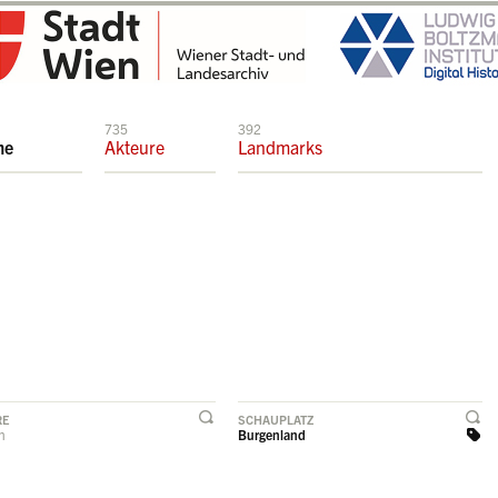
735
392
me
Akteure
Landmarks
RE
SCHAUPLATZ
rn
Burgenland