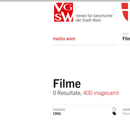
400
media wien
Fil
Filme
0 Resultate,
400 insgesamt
DEKADE
GEN
1950
filte