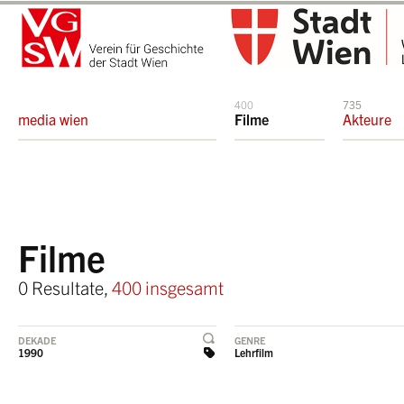
400
735
media wien
Filme
Akteure
Filme
0 Resultate,
400 insgesamt
DEKADE
GENRE
1990
Lehrfilm