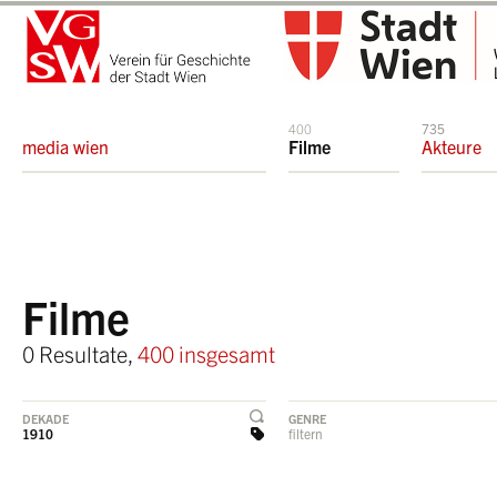
400
735
media wien
Filme
Akteure
Filme
0 Resultate,
400 insgesamt
DEKADE
GENRE
1910
filtern