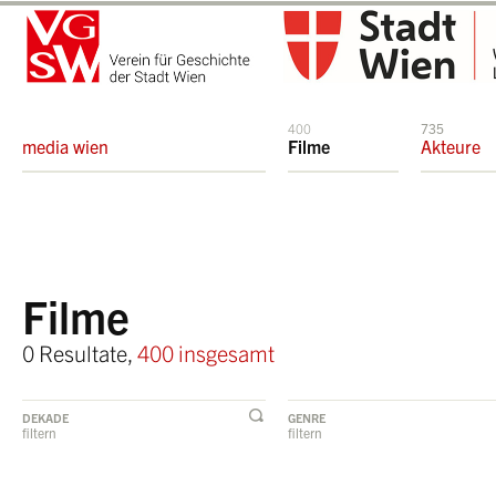
400
735
media wien
Filme
Akteure
Filme
0 Resultate,
400 insgesamt
DEKADE
GENRE
filtern
filtern