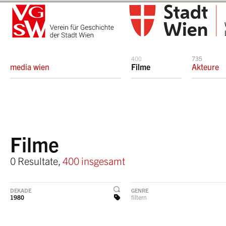
400
735
media wien
Filme
Akteure
Filme
0 Resultate,
400 insgesamt
DEKADE
GENRE
1980
filtern