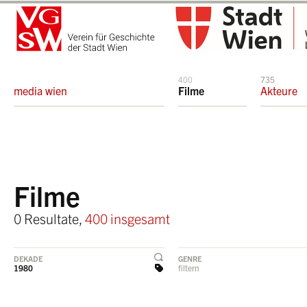
400
735
media wien
Filme
Akteure
Filme
0 Resultate,
400 insgesamt
DEKADE
GENRE
1980
filtern