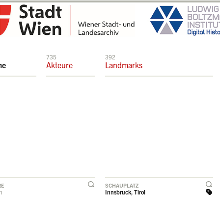
735
392
me
Akteure
Landmarks
RE
SCHAUPLATZ
rn
Innsbruck, Tirol