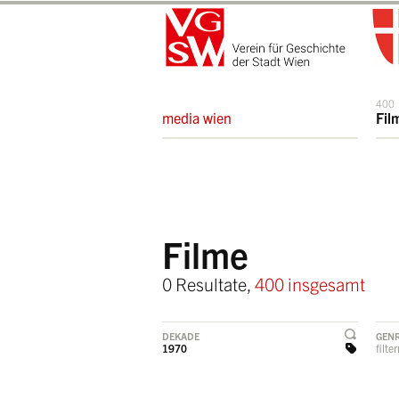
400
media wien
Fil
Filme
0 Resultate,
400 insgesamt
DEKADE
GEN
1970
filte